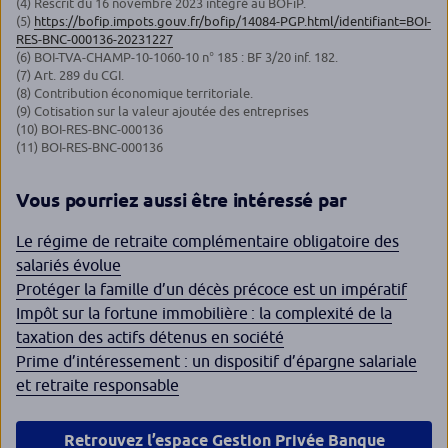
(4) Rescrit du 16 novembre 2023 intégré au BOFiP.
(5)
https://bofip.impots.gouv.fr/bofip/14084-PGP.html/identifiant=BOI-
RES-BNC-000136-20231227
(6) BOI-TVA-CHAMP-10-1060-10 n° 185 : BF 3/20 inf. 182.
(7) Art. 289 du CGI.
(8) Contribution économique territoriale.
(9) Cotisation sur la valeur ajoutée des entreprises
(10) BOI-RES-BNC-000136
(11) BOI-RES-BNC-000136
Vous pourriez aussi être intéressé par
Le régime de retraite complémentaire obligatoire des
salariés évolue
Protéger la famille d’un décès précoce est un impératif
Impôt sur la fortune immobilière : la complexité de la
taxation des actifs détenus en société
Prime d’intéressement : un dispositif d’épargne salariale
et retraite responsable
Retrouvez l’espace Gestion Privée Banque