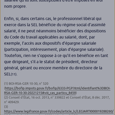
nom propre.
Enfin, si, dans certains cas, le professionnel libéral qui
exerce dans la SEL bénéficie du régime social d’assimilé
salarié, il ne peut néanmoins bénéficier des dispositions
du Code du travail applicables au salarié, dont, par
exemple, l’accès aux dispositifs d’épargne salariale
(participation, intéressement, plan d’épargne salariale).
Toutefois, rien ne s’oppose à ce qu’il en bénéficie en tant
que dirigeant, s’il a le statut de président, directeur
général, gérant ou encore membre du directoire de la
SEL
.
(11)
(1) BOI-RSA-GER 10-30, n° 520
(
https://bofip.impots.gouv.fr/bofip/6333-PGP.html/identifiant%3DBOI-
RSA-GER-10-30-20221215#viii_cas_particu_8459
)
(2) Conseil d’État, 16 oct. 2013, n° 339822 et Conseil d’État, 8 déc. 2017,
n° 409429.
(3)
https://www.legifrance.gouv.fr/codes/article_lc/LEGIARTI000019288260/