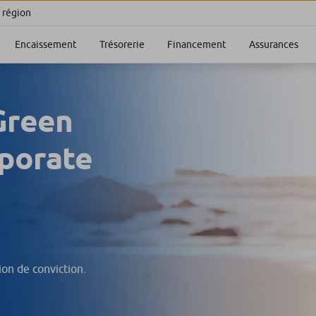
 région
Encaissement
Trésorerie
Financement
Assurances
Green
rporate
ion de conviction.