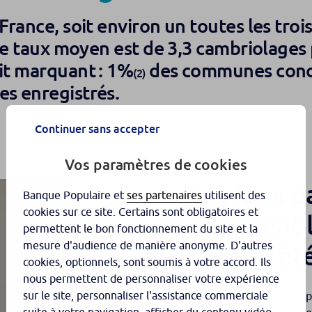
France, soit environ un toutes les troi
 le taux moyen est de 3,3 cambriolages
it marquant : 1%
des communes conce
(2)
s enregistrés.
Continuer sans accepter
Vos paramètres de cookies
Les faux pa
Banque Populaire et
ses partenaires
utilisent des
cookies sur ce site. Certains sont obligatoires et
séduisent 
permettent le bon fonctionnement du site et la
mesure d'audience de manière anonyme. D'autres
chaque ét
cookies, optionnels, sont soumis à votre accord. Ils
nous permettent de personnaliser votre expérience
sur le site, personnaliser l'assistance commerciale
Vous pensez avoir tout p