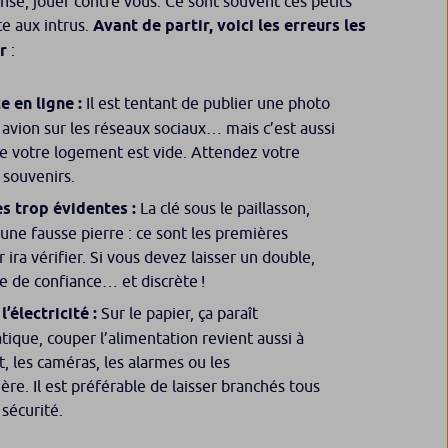
nse, jouer contre vous. Ce sont souvent ces petits
te aux intrus.
Avant de partir, voici les erreurs les
r
:
e en ligne :
Il est tentant de publier une photo
 avion sur les réseaux sociaux… mais c’est aussi
e votre logement est vide. Attendez votre
 souvenirs.
es trop évidentes :
La clé sous le paillasson,
une fausse pierre : ce sont les premières
ira vérifier. Si vous devez laisser un double,
e de confiance… et discrète !
’électricité :
Sur le papier, ça paraît
ique, couper l’alimentation revient aussi à
t, les caméras, les alarmes ou les
e. Il est préférable de laisser branchés tous
 sécurité.