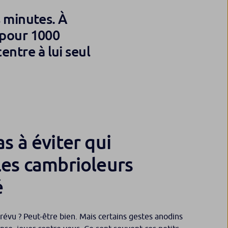
s minutes. À
 pour 1000
ntre à lui seul
s à éviter qui
les cambrioleurs
é
révu ? Peut-être bien. Mais certains gestes anodins