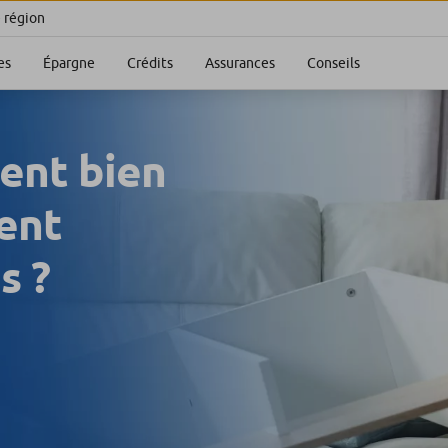
e région
es
Épargne
Crédits
Assurances
Conseils
ent bien
ent
s ?