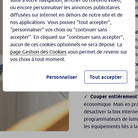
suite à votre navigation, afficher du contenu vidéo,
peuvent, sans qu’on y pe
ou encore personnaliser les annonces publicitaires
oublis qui ouvrent la por
diffusées sur Internet en dehors de notre site et de
plus fréquentes à évite
nos applications. Vous pouvez "tout accepter",
"personnaliser" vos choix ou "continuer sans
Partager son absenc
accepter". En cliquant sur "continuer sans accepter",
de son transat ou de son
aucun de ces cookies optionnels ne sera déposé. La
une façon d’annoncer qu
page Gestion des Cookies
vous permet de revenir sur
retour pour partager vos
vos choix à tout moment.
Utiliser des cachett
dans un pot de fleurs ou 
Personnaliser
Tout accepter
choses qu’un cambrioleur 
confiez-le à une personn
Couper entièrement l
économique. Mais en prat
désactiver la box interne
programmateurs de lumièr
les équipements liés à la