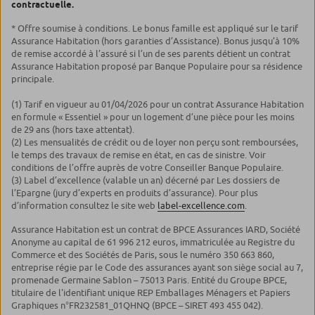
contractuelle.
* Offre soumise à conditions. Le bonus famille est appliqué sur le tarif
Assurance Habitation (hors garanties d’Assistance). Bonus jusqu’à 10%
de remise accordé à l’assuré si l’un de ses parents détient un contrat
Assurance Habitation proposé par Banque Populaire pour sa résidence
principale.
(1) Tarif en vigueur au 01/04/2026 pour un contrat Assurance Habitation
en formule « Essentiel » pour un logement d’une pièce pour les moins
de 29 ans (hors taxe attentat).
(2) Les mensualités de crédit ou de loyer non perçu sont remboursées,
le temps des travaux de remise en état, en cas de sinistre. Voir
conditions de l’offre auprès de votre Conseiller Banque Populaire.
(3) Label d’excellence (valable un an) décerné par Les dossiers de
l’Epargne (jury d’experts en produits d’assurance). Pour plus
d’information consultez le site web
label-excellence.com
.
Assurance Habitation est un contrat de BPCE Assurances IARD, Société
Anonyme au capital de 61 996 212 euros, immatriculée au Registre du
Commerce et des Sociétés de Paris, sous le numéro 350 663 860,
entreprise régie par le Code des assurances ayant son siège social au 7,
promenade Germaine Sablon – 75013 Paris. Entité du Groupe BPCE,
titulaire de l'identifiant unique REP Emballages Ménagers et Papiers
Graphiques n°FR232581_01QHNQ (BPCE – SIRET 493 455 042).