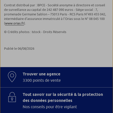
Contrat distribué par : BPCE - Société anonyme à directoire et conseil
de surveillance au capital de 242 487 090 euros - Siège social : 7,
promenade Germaine Sablon – 75013 Paris - RCS Paris N°493 455 042,
intermédiaire d’assurance immatriculé à l’Orias sous le N° 08 045 100
(
www.orias.fr
).
© Crédits photos : Istock - Droits Réservés
Publié le 06/08/2026
Trouver une agence
3300 points de vente
Tout savoir sur la sécurité & la protection
des données personnelles
Nos conseils pour être vigilant