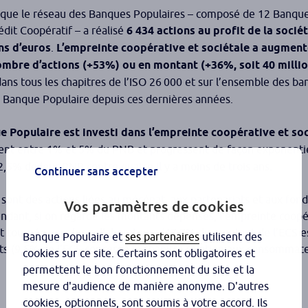
e que le réseau des Banques Populaires – composé de 12 Banqu
dit Coopératif – a réalisé
6 434 actions au profit de la socié
ns d’euros
.
L’empreinte coopérative et sociétale a augment
nombre d’actions (+53%) ou en montant (+36%, soit 40 milli
ans tous les chapitres de l’ISO 26 000 et sur l’ensemble des ba
u Banque Populaire depuis ces dernières années.
 Populaire est investi dans l’empreinte coopérative et soc
sent entre 1% et 5% du PNB et progressent de façon exponentie
2,5% de leur PNB contre quatre il y a moins de trois ans.
Continuer sans accepter
sont des actions liées au mécénat, aux partenariats et aux fon
Vos paramètres de cookies
endant, si on regarde les montants dépensés, l’empreinte coopé
t tournée vers les collaborateurs (47,7% du montant de l’ECS e
Banque Populaire et
ses partenaires
utilisent des
ients (9,5% de l’ECS concerne le chapitre relation aux consommate
cookies sur ce site. Certains sont obligatoires et
permettent le bon fonctionnement du site et la
mesure d'audience de manière anonyme. D'autres
cookies, optionnels, sont soumis à votre accord. Ils