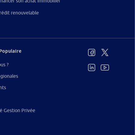
inancer son achat immobilier
rédit renouvelable
Populaire
us ?
gionales
nts
ité Gestion Privée