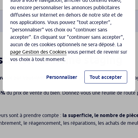
suite à votre navigation, afficher du contenu vidéo,
ou encore personnaliser les annonces publicitaires
diffusées sur Internet en dehors de notre site et de
nos applications. Vous pouvez "tout accepter",
"personnaliser" vos choix ou "continuer sans
accepter". En cliquant sur "continuer sans accepter",
aucun de ces cookies optionnels ne sera déposé. La
page Gestion des Cookies
vous permet de revenir sur
station de home staging
vos choix à tout moment.
Personnaliser
Tout accepter
travaux par vous-même
, si vous êtes bricoleur, ou confier à un 
4%
du prix de vente du bien. Donnez-vous une feuille de route p
teurs sont à prendre compte :
la superficie, le nombre de pièce
combrement, le réagencement, les réparations, les achats de meubl