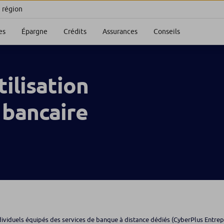
e région
es
Épargne
Crédits
Assurances
Conseils
ilisation
 bancaire
dividuels équipés des services de banque à distance dédiés (CyberPlus Entrepre