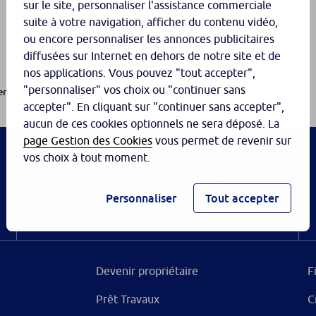
sur le site, personnaliser l'assistance commerciale
suite à votre navigation, afficher du contenu vidéo,
ou encore personnaliser les annonces publicitaires
diffusées sur Internet en dehors de notre site et de
nos applications. Vous pouvez "tout accepter",
"personnaliser" vos choix ou "continuer sans
Comment activer l’utilisation dig...
ent
accepter". En cliquant sur "continuer sans accepter",
aucun de ces cookies optionnels ne sera déposé. La
page Gestion des Cookies
vous permet de revenir sur
vos choix à tout moment.
Tout savoir sur la sécurité & la
protection des données
personnelles
Personnaliser
Tout accepter
Nos conseils pour être vigilant
Devenir propriétaire
F
Prêt Travaux
C