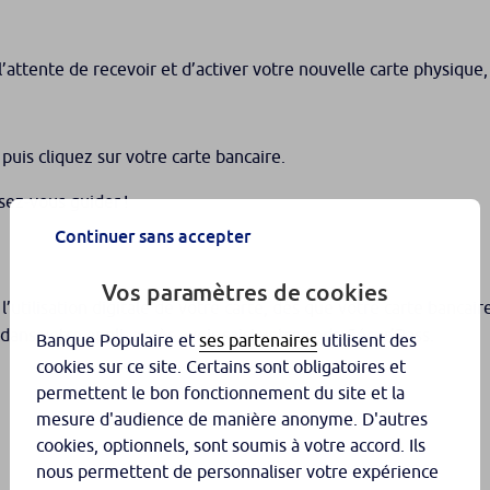
ns l’attente de recevoir et d’activer votre nouvelle carte physiqu
puis cliquez sur votre carte bancaire.
ssez-vous guider !
Continuer sans accepter
Vos paramètres de cookies
tilisation digitale de votre carte, dès que votre carte bancaire
dans votre appli, après avoir saisi votre code Sécur’Pass.
Banque Populaire et
ses partenaires
utilisent des
cookies sur ce site. Certains sont obligatoires et
permettent le bon fonctionnement du site et la
mesure d'audience de manière anonyme. D'autres
cookies, optionnels, sont soumis à votre accord. Ils
nous permettent de personnaliser votre expérience