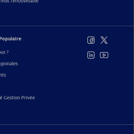
rédit renouvelable
Populaire
us ?
gionales
nts
ité Gestion Privée