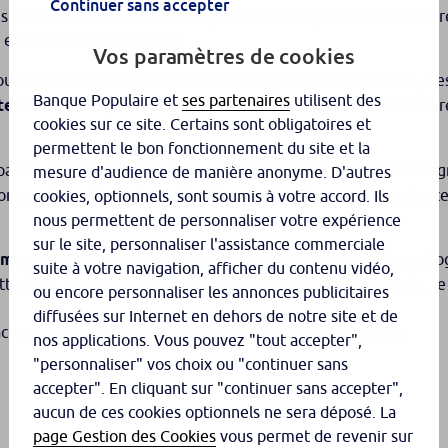
Continuer sans accepter
vous suffit de vous en servir une première fois (avec saisie de vot
 en France ou à l’étranger.
Vos paramètres de cookies
ous avez désactivé la fonctionnalité de paiement à distance, il 
Banque Populaire et
ses partenaires
utilisent des
tes
de votre espace client puis sélectionnez votre carte bancai
cookies sur ce site. Certains sont obligatoires et
permettent le bon fonctionnement du site et la
pas de dégâts sur votre carte, nettoyez la puce et la bande magn
mesure d'audience de manière anonyme. D'autres
ommagée, votre carte ne fonctionne plus. Dans ce cas, contact
cookies, optionnels, sont soumis à votre accord. Ils
nous permettent de personnaliser votre expérience
sur le site, personnaliser l'assistance commerciale
me visuel
. Si vous vous trompez à plusieurs reprises de crypt
suite à votre navigation, afficher du contenu vidéo,
ention, si vous utilisez les données digitales de votre carte, l
ou encore personnaliser les annonces publicitaires
diffusées sur Internet en dehors de notre site et de
actez votre banque pour obtenir de l’aide supplémentaire.
nos applications. Vous pouvez "tout accepter",
"personnaliser" vos choix ou "continuer sans
accepter". En cliquant sur "continuer sans accepter",
aucun de ces cookies optionnels ne sera déposé. La
page Gestion des Cookies
vous permet de revenir sur