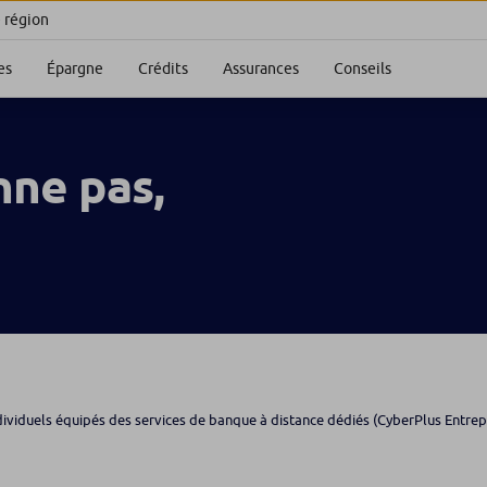
e région
es
Épargne
Crédits
Assurances
Conseils
nne pas,
dividuels équipés des services de banque à distance dédiés (CyberPlus Entrepre