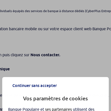
dividuels équipés des services de banque à distance dédiés (CyberPlus Entrepre
tion bancaire mobile ou sur votre espace client web Banque Pop
n puis cliquez sur
Nous contacter.
nique
Continuer sans accepter
e barre de navigation (représentée par une bulle de dialogue).
Vos paramètres de cookies
Banque Populaire et
ses partenaires
utilisent des
nique.