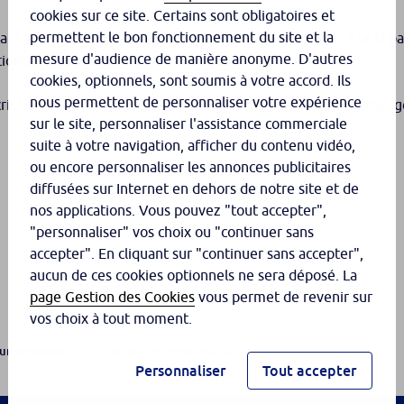
cookies sur ce site. Certains sont obligatoires et
permettent le bon fonctionnement du site et la
s être connecté à votre application bancaire mobile. Sur la pa
mesure d'audience de manière anonyme. D'autres
ctionnez
Proposer une amélioration
.
cookies, optionnels, sont soumis à votre accord. Ils
nous permettent de personnaliser votre expérience
scription du problème rencontré. Dès réception de votre messag
sur le site, personnaliser l'assistance commerciale
suite à votre navigation, afficher du contenu vidéo,
ou encore personnaliser les annonces publicitaires
diffusées sur Internet en dehors de notre site et de
nos applications. Vous pouvez "tout accepter",
"personnaliser" vos choix ou "continuer sans
accepter". En cliquant sur "continuer sans accepter",
aucun de ces cookies optionnels ne sera déposé. La
page Gestion des Cookies
vous permet de revenir sur
vos choix à tout moment.
Comment informer ma ban...
un problème ?
Personnaliser
Tout accepter