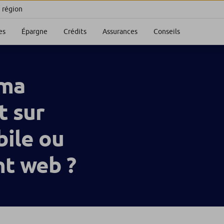
e région
es
Épargne
Crédits
Assurances
Conseils
 ma
t sur
ile ou
nt web ?