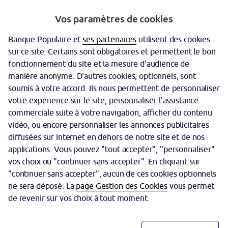
Vos paramètres de cookies
Banque Populaire et
ses partenaires
utilisent des cookies
sur ce site. Certains sont obligatoires et permettent le bon
fonctionnement du site et la mesure d'audience de
manière anonyme. D'autres cookies, optionnels, sont
Garantie des dépôts
soumis à votre accord. Ils nous permettent de personnaliser
votre expérience sur le site, personnaliser l'assistance
Protection des données personnelles
commerciale suite à votre navigation, afficher du contenu
Politique cookies
vidéo, ou encore personnaliser les annonces publicitaires
diffusées sur Internet en dehors de notre site et de nos
Sécurité
applications. Vous pouvez "tout accepter", "personnaliser"
vos choix ou "continuer sans accepter". En cliquant sur
Tarifs
"continuer sans accepter", aucun de ces cookies optionnels
Mentions légales
ne sera déposé. La
page Gestion des Cookies
vous permet
de revenir sur vos choix à tout moment.
Réglementation
Accessibilité (partiellement conforme)