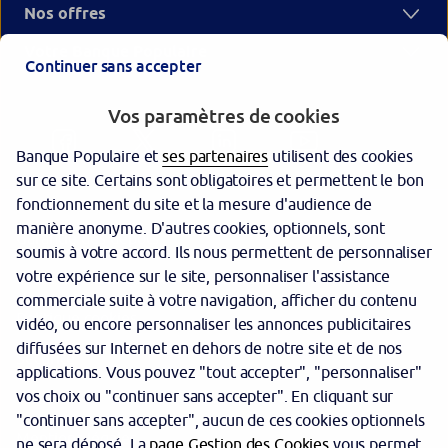
Nos offres
Votre Banque Populaire
Continuer sans accepter
Vos paramètres de cookies
Banque Populaire et
ses partenaires
utilisent des cookies
sur ce site. Certains sont obligatoires et permettent le bon
fonctionnement du site et la mesure d'audience de
manière anonyme. D'autres cookies, optionnels, sont
Garantie des dépôts
soumis à votre accord. Ils nous permettent de personnaliser
votre expérience sur le site, personnaliser l'assistance
Protection des données personnelles
commerciale suite à votre navigation, afficher du contenu
Politique cookies
vidéo, ou encore personnaliser les annonces publicitaires
diffusées sur Internet en dehors de notre site et de nos
Sécurité
applications. Vous pouvez "tout accepter", "personnaliser"
vos choix ou "continuer sans accepter". En cliquant sur
Tarifs
"continuer sans accepter", aucun de ces cookies optionnels
Mentions légales
ne sera déposé. La
page Gestion des Cookies
vous permet