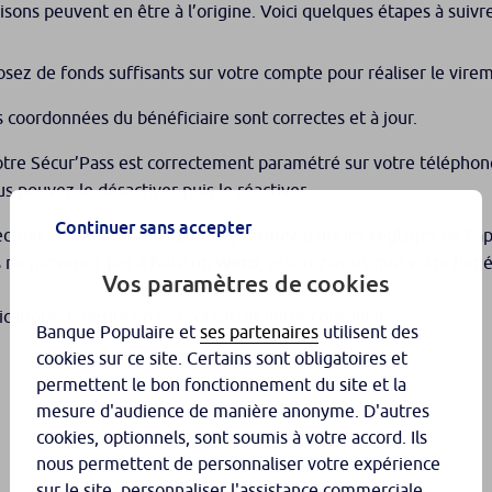
isons peuvent en être à l’origine. Voici quelques étapes à suiv
sez de fonds suffisants sur votre compte pour réaliser le vire
s coordonnées du bénéficiaire sont correctes et à jour.
tre Sécur’Pass est correctement paramétré sur votre téléphone
ous pouvez le désactiver puis le réactiver.
Continuer sans accepter
ectuer un virement instantané, vérifiez dans les réglages de l’a
s ne parvenez pas à faire un
Wero
, assurez-vous que votre béné
Vos paramètres de cookies
cations, n’hésitez pas à contacter votre conseiller.
Banque Populaire et
ses partenaires
utilisent des
cookies sur ce site. Certains sont obligatoires et
permettent le bon fonctionnement du site et la
mesure d'audience de manière anonyme. D'autres
cookies, optionnels, sont soumis à votre accord. Ils
nous permettent de personnaliser votre expérience
sur le site, personnaliser l'assistance commerciale