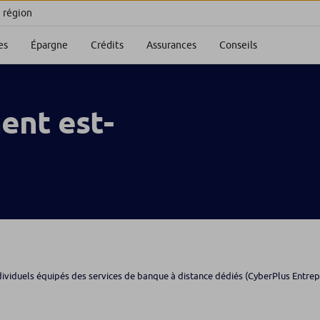
e région
es
Épargne
Crédits
Assurances
Conseils
ent est-
dividuels équipés des services de banque à distance dédiés (CyberPlus Entrepre