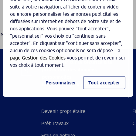
suite à votre navigation, afficher du contenu vidéo,
ou encore personnaliser les annonces publicitaires
diffusées sur Internet en dehors de notre site et de
nos applications. Vous pouvez "tout accepter",
Pourquoi mon virement est...
virement
"personnaliser" vos choix ou "continuer sans
accepter". En cliquant sur "continuer sans accepter",
aucun de ces cookies optionnels ne sera déposé. La
page Gestion des Cookies
vous permet de revenir sur
Tout savoir sur la sécurité & la
vos choix à tout moment.
protection des données
personnelles
Personnaliser
Tout accepter
Nos conseils pour être vigilant
Devenir propriétaire
F
Prêt Travaux
C
Frais de notaire