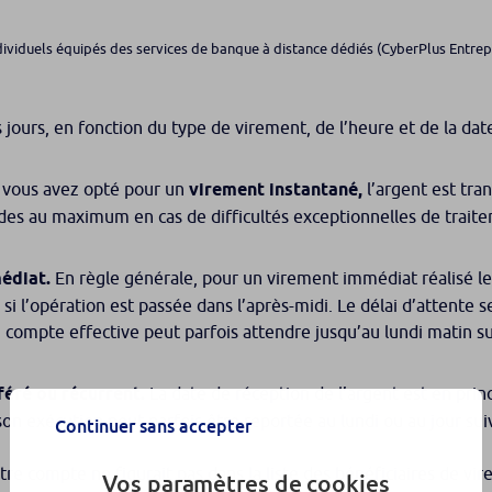
dividuels équipés des services de banque à distance dédiés (CyberPlus Entrepre
 jours, en fonction du type de virement, de l’heure et de la dat
 vous avez opté pour un
virement instantané,
l’argent est tr
des au maximum en cas de difficultés exceptionnelles de trait
édiat.
En règle générale, pour un virement immédiat réalisé le 
 si l’opération est passée dans l’après-midi. Le délai d’attente 
 compte effective peut parfois attendre jusqu’au lundi matin su
éré ou récurrent.
La date de réception de l’argent est en prin
son exécution peut parfois être reportée au lundi ou au jour su
Continuer sans accepter
otre compte ne figurait pas dans la liste des bénéficiaires de 
Vos paramètres de cookies