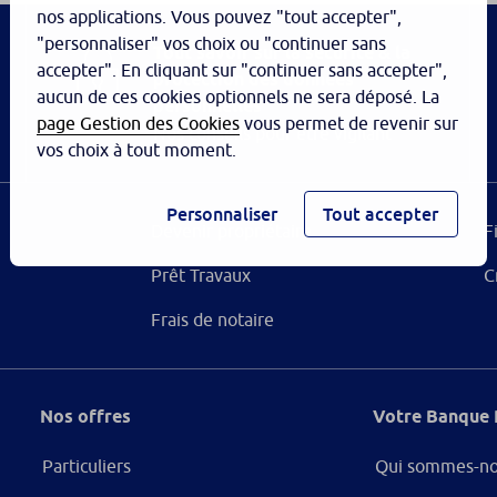
nos applications. Vous pouvez "tout accepter",
"personnaliser" vos choix ou "continuer sans
Tout savoir sur la sécurité & la
accepter". En cliquant sur "continuer sans accepter",
protection des données
aucun de ces cookies optionnels ne sera déposé. La
personnelles
page Gestion des Cookies
vous permet de revenir sur
Nos conseils pour être vigilant
vos choix à tout moment.
Personnaliser
Tout accepter
Devenir propriétaire
F
Prêt Travaux
C
Frais de notaire
Nos offres
Votre Banque 
Particuliers
Qui sommes-no