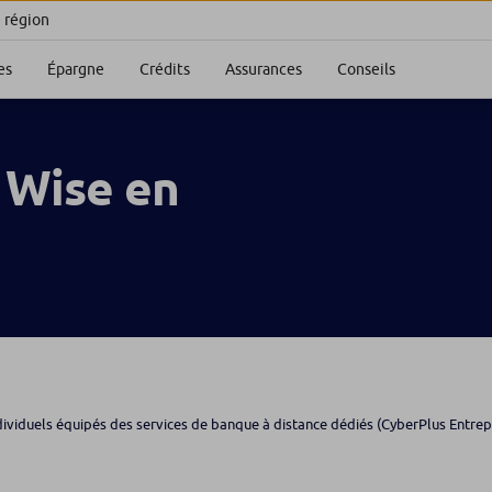
e région
es
Épargne
Crédits
Assurances
Conseils
 Wise en
dividuels équipés des services de banque à distance dédiés (CyberPlus Entrepre