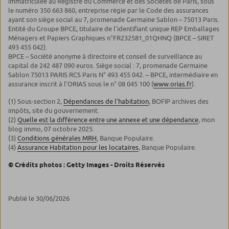
immatriculée au Registre du Commerce et des Sociétés de Paris, sous
le numéro 350 663 860, entreprise régie par le Code des assurances
ayant son siège social au 7, promenade Germaine Sablon – 75013 Paris.
Entité du Groupe BPCE, titulaire de l’identifiant unique REP Emballages
Ménagers et Papiers Graphiques n°FR232581_01QHNQ (BPCE – SIRET
493 455 042).
BPCE – Société anonyme à directoire et conseil de surveillance au
capital de 242 487 090 euros. Siège social : 7, promenade Germaine
Sablon 75013 PARIS RCS Paris N° 493 455 042. – BPCE, intermédiaire en
assurance inscrit à l’ORIAS sous le n° 08 045 100 (
www.orias.fr
).
(1) Sous-section 2,
Dépendances de l’habitation
, BOFIP archives des
impôts, site du gouvernement.
(2)
Quelle est la différence entre une annexe et une dépendance
, mon
blog immo, 07 octobre 2025.
(3)
Conditions générales MRH
, Banque Populaire.
(4)
Assurance Habitation pour les locataires
, Banque Populaire.
© Crédits photos : Getty Images - Droits Réservés
Publié le 30/06/2026