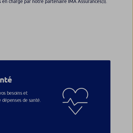
is en charge par notre partenaire IMA Assurances
.
(3)
nté
vos besoins et
e dépenses de santé.