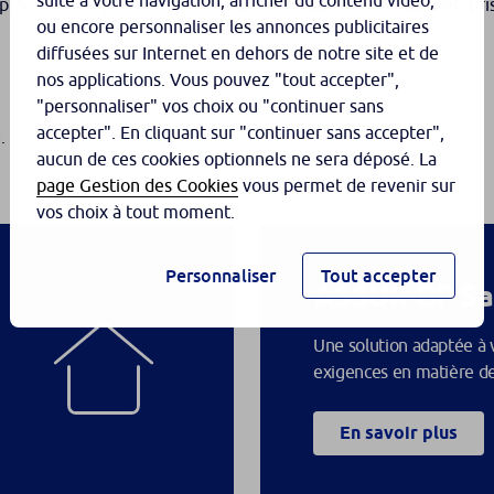
suite à votre navigation, afficher du contenu vidéo,
ide avec un psychologue clinicien à distance ou en cabinet, pr
ou encore personnaliser les annonces publicitaires
diffusées sur Internet en dehors de notre site et de
nos applications. Vous pouvez "tout accepter",
"personnaliser" vos choix ou "continuer sans
accepter". En cliquant sur "continuer sans accepter",
.
aucun de ces cookies optionnels ne sera déposé. La
page Gestion des Cookies
vous permet de revenir sur
vos choix à tout moment.
Personnaliser
Tout accepter
ASSUR-BP Sa
Une solution adaptée à 
exigences en matière d
En savoir plus