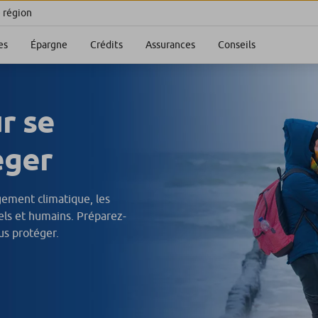
e région
es
Épargne
Crédits
Assurances
Conseils
r se
éger
gement climatique, les
ls et humains. Préparez-
us protéger.