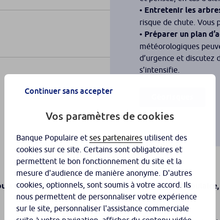
•
Entretenir les arbre
risque de chute. Vous 
•
Préparer un plan d’a
météorologiques peuven
d’urgence et discutez d
s’intensifie.
Continuer sans accepter
Géorisques
Vos paramètres de cookies
Banque Populaire et
ses partenaires
utilisent des
cookies sur ce site. Certains sont obligatoires et
permettent le bon fonctionnement du site et la
mesure d'audience de manière anonyme. D'autres
cookies, optionnels, sont soumis à votre accord. Ils
ou à ASSUR-BP Santé
proposées par la Banque Populaire
(2)
nous permettent de personnaliser votre expérience
sur le site, personnaliser l'assistance commerciale