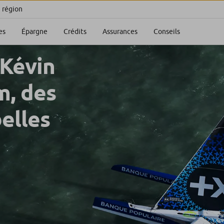
e région
es
Épargne
Crédits
Assurances
Conseils
 Kévin
m, des
belles