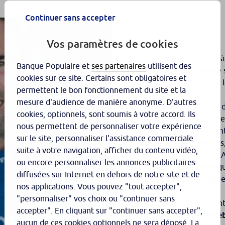
Continuer sans accepter
Vos paramètres de cookies
Venu prêté main forte à
Banque Populaire et
ses partenaires
utilisent des
Team Banque Populaire
cookies sur ce site. Certains sont obligatoires et
casquette et à regarder 
permettent le bon fonctionnement du site et la
mesure d'audience de manière anonyme. D'autres
À bord, cette traversée d
cookies, optionnels, sont soumis à votre accord. Ils
enseignements.
« On a e
nous permettent de personnaliser votre expérience
et c’était très intéressa
sur le site, personnaliser l'assistance commerciale
matière d’automatismes,
suite à votre navigation, afficher du contenu vidéo,
passionnant »,
poursuit 
ou encore personnaliser les annonces publicitaires
la fiabilité du Maxi Banq
diffusées sur Internet en dehors de notre site et de
caisse à outils »,
souligne
nos applications. Vous pouvez "tout accepter",
"personnaliser" vos choix ou "continuer sans
Leur satisfaction démont
accepter". En cliquant sur "continuer sans accepter",
dans
ce projet qui a dé
aucun de ces cookies optionnels ne sera déposé. La