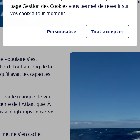
entreprises lors de sa
page Gestion des Cookies
vous permet de revenir sur
vos choix à tout moment.
Personnaliser
Tout accepter
ue Populaire s’est
bord. Tout au long de la
’il avait les capacités
at par le manque de vent,
cente de l’Atlantique. À
 puis a longtemps conservé
Armel ne s’en cache