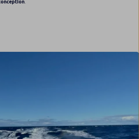
 conception
.