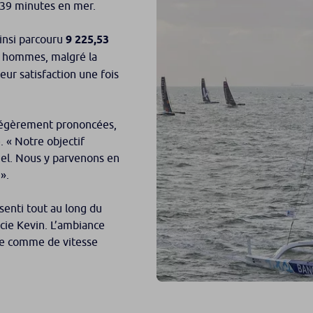
et 39 minutes en mer.
ainsi parcouru
9 225,53
ux hommes, malgré la
leur satisfaction une fois
 légèrement prononcées,
e.
« Notre objectif
el
. Nous y parvenons en
».
ssenti tout au long du
cie Kevin
. L’ambiance
sse comme de vitesse