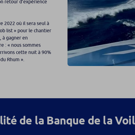
on retour d’expérience
 2022 où il sera seul à
b list » pour le chantier
s, à gagner en
re :
« nous sommes
rrivons cette nuit à 90%
e du Rhum ».
lité de la Banque de la Voi