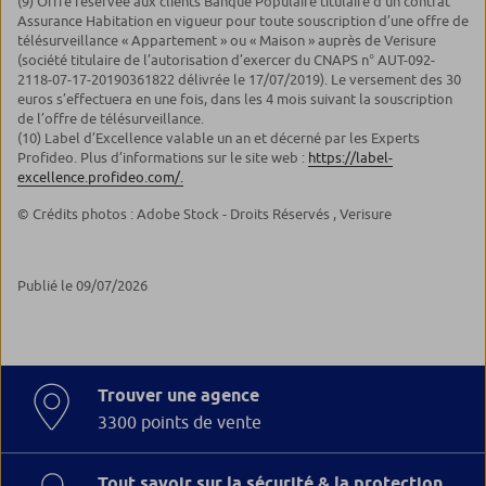
(9) Offre réservée aux clients Banque Populaire titulaire d’un contrat
Assurance Habitation en vigueur pour toute souscription d’une offre de
télésurveillance « Appartement » ou « Maison » auprès de Verisure
(société titulaire de l’autorisation d’exercer du CNAPS n° AUT-092-
2118-07-17-20190361822 délivrée le 17/07/2019). Le versement des 30
euros s’effectuera en une fois, dans les 4 mois suivant la souscription
de l’offre de télésurveillance.
(10) Label d’Excellence valable un an et décerné par les Experts
Profideo. Plus d’informations sur le site web :
https://label-
excellence.profideo.com/.
© Crédits photos : Adobe Stock - Droits Réservés , Verisure
Publié le 09/07/2026
Trouver une agence
3300 points de vente
Tout savoir sur la sécurité & la protection