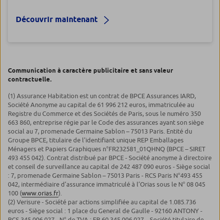
Découvrir maintenant
Communication à caractère publicitaire et sans valeur
contractuelle.
(1) Assurance Habitation est un contrat de BPCE Assurances IARD,
Société Anonyme au capital de 61 996 212 euros, immatriculée au
Registre du Commerce et des Sociétés de Paris, sous le numéro 350
663 860, entreprise régie par le Code des assurances ayant son siège
social au 7, promenade Germaine Sablon – 75013 Paris. Entité du
Groupe BPCE, titulaire de l'identifiant unique REP Emballages
Ménagers et Papiers Graphiques n°FR232581_01QHNQ (BPCE – SIRET
493 455 042). Contrat distribué par BPCE - Société anonyme à directoire
et conseil de surveillance au capital de 242 487 090 euros - Siège social
: 7, promenade Germaine Sablon – 75013 Paris - RCS Paris N°493 455
042, intermédiaire d’assurance immatriculé à l’Orias sous le N° 08 045
100 (
www.orias.fr
).
(2) Verisure - Société par actions simplifiée au capital de 1.085.736
euros - Siège social : 1 place du General de Gaulle - 92160 ANTONY -
RCS 345 006 027 - N° de TVA : FR 60 345 006 027 – Société titulaire de