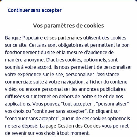
Votre Banque Populaire
Continuer sans accepter
Vos paramètres de cookies
Banque Populaire et
ses partenaires
utilisent des cookies
sur ce site. Certains sont obligatoires et permettent le bon
fonctionnement du site et la mesure d'audience de
manière anonyme. D'autres cookies, optionnels, sont
Garantie des dépôts
soumis à votre accord. Ils nous permettent de personnaliser
votre expérience sur le site, personnaliser l'assistance
Protection des données personnelles
commerciale suite à votre navigation, afficher du contenu
Politique cookies
vidéo, ou encore personnaliser les annonces publicitaires
diffusées sur Internet en dehors de notre site et de nos
Sécurité
applications. Vous pouvez "tout accepter", "personnaliser"
vos choix ou "continuer sans accepter". En cliquant sur
Tarifs
"continuer sans accepter", aucun de ces cookies optionnels
Mentions légales
ne sera déposé. La
page Gestion des Cookies
vous permet
de revenir sur vos choix à tout moment.
Réglementation