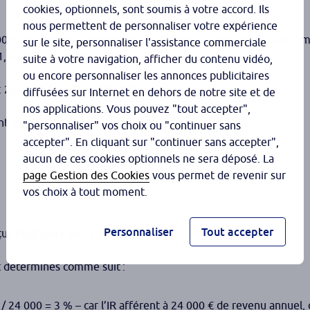
cookies, optionnels, sont soumis à votre accord. Ils
nous permettent de personnaliser votre expérience
0 € de revenus salariaux par an et l’autre 120 000 € par an. L’im
sur le site, personnaliser l'assistance commerciale
1, supposé constant, est égal à 25 211 €.
suite à votre navigation, afficher du contenu vidéo,
ou encore personnaliser les annonces publicitaires
 : 25 211 / (24 000 + 120 000) = 17,5 %.
diffusées sur Internet en dehors de notre site et de
nos applications. Vous pouvez "tout accepter",
nt identiques, l’impôt est prélevé comme suit :
"personnaliser" vos choix ou "continuer sans
accepter". En cliquant sur "continuer sans accepter",
aucun de ces cookies optionnels ne sera déposé. La
page Gestion des Cookies
vous permet de revenir sur
vos choix à tout moment.
Personnaliser
Tout accepter
us était alors de 25 200 €
.
(
2)
nt déterminés comme suit :
5 / 24 000 = 3 % – car l’IR afférent à 24 000 € de revenu annuel, 