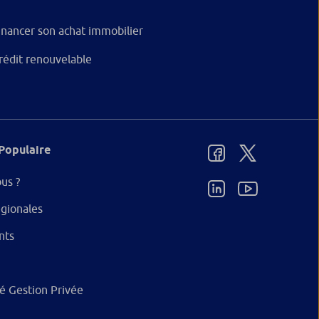
inancer son achat immobilier
rédit renouvelable
Populaire
us ?
gionales
nts
ité Gestion Privée