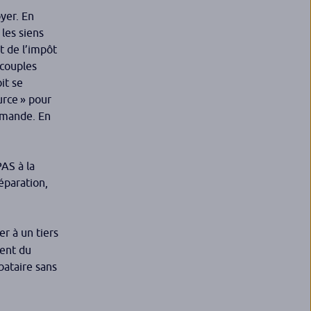
oyer. En
 les siens
t de l’impôt
 couples
it se
urce » pour
demande. En
PAS à la
éparation,
r à un tiers
ment du
bataire sans