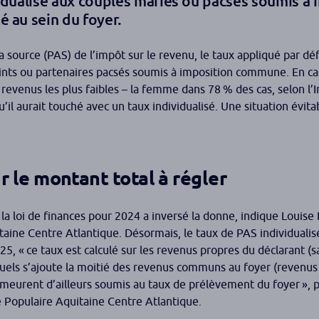
vidualisé aux couples mariés ou pacsés soumis à 
é au sein du foyer.
 source (PAS) de l’impôt sur le revenu, le taux appliqué par déf
joints ou partenaires pacsés soumis à imposition commune. En ca
evenus les plus faibles – la femme dans 78 % des cas, selon l’I
’il aurait touché avec un taux individualisé. Une situation évit
 le montant total à régler
, la loi de finances pour 2024 a inversé la donne,
indique Louise 
taine Centre Atlantique.
Désormais, le taux de PAS individualisé
25,
« ce taux est calculé sur les revenus propres du déclarant (sa
quels s’ajoute la moitié des revenus communs au foyer (revenus 
meurent d’ailleurs soumis au taux de prélèvement du foyer »
, 
 Populaire Aquitaine Centre Atlantique.