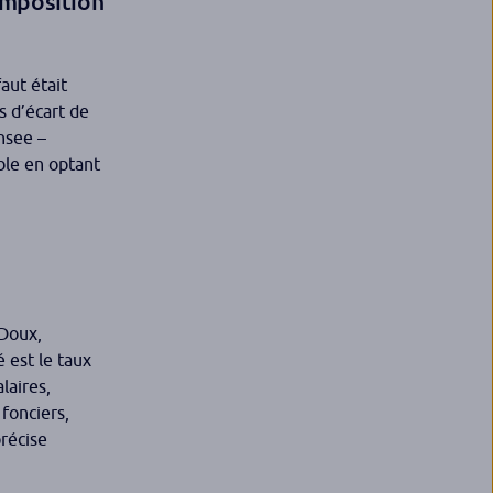
imposition
aut était
s d’écart de
nsee –
able en optant
Doux,
 est le taux
laires,
fonciers,
précise