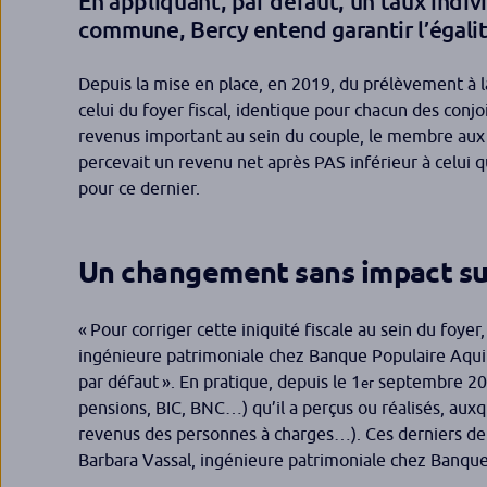
En appliquant, par défaut, un taux indi
commune, Bercy entend garantir l’égalit
Depuis la mise en place, en 2019, du prélèvement à la
celui du foyer fiscal, identique pour chacun des con
revenus important au sein du couple, le membre aux r
percevait un revenu net après PAS inférieur à celui qu
pour ce dernier.
Un changement sans impact sur
« Pour corriger cette iniquité fiscale au sein du foyer
ingénieure patrimoniale chez Banque Populaire Aqui
par défaut »
. En pratique, depuis le 1
septembre 20
er
pensions, BIC, BNC…) qu’il a perçus ou réalisés, aux
revenus des personnes à charges…). Ces derniers de
Barbara Vassal, ingénieure patrimoniale chez Banque