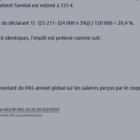
tient familial est estimé à 725 €.
t du déclarant 1) : (25 211- (24 000 x 3%)) / 120 000 = 20,4 %.
nt identiques, l’impôt est prélevé comme suit :
 montant du PAS annuel global sur les salaires perçus par le cou
ant=BOI-IR-PAS-20-20-20-20250507
arrondi des pourcentages.