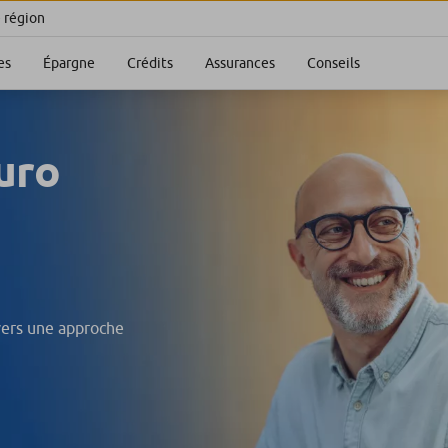
e région
es
Épargne
Crédits
Assurances
Conseils
uro
avers une approche