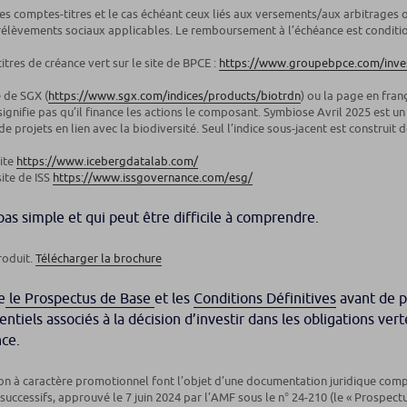
r les comptes-titres et le cas échéant ceux liés aux versements/aux arbitrage
t prélèvements sociaux applicables. Le remboursement à l’échéance est condit
tres de créance vert sur le site de BPCE :
https://www.groupebpce.com/invest
e de SGX (
https://www.sgx.com/indices/products/biotrdn
) ou la page en franç
 signifie pas qu’il finance les actions le composant. Symbiose Avril 2025 est u
projets en lien avec la biodiversité. Seul l’indice sous-jacent est construit 
site
https://www.icebergdatalab.com/
site de ISS
https://www.issgovernance.com/esg/
pas simple et qui peut être difficile à comprendre.
roduit.
Télécharger la brochure
e
le Prospectus de Base
et les
Conditions Définitives
avant de p
tiels associés à la décision d’investir dans les obligations v
nce.
ion à caractère promotionnel font l’objet d’une documentation juridique co
uccessifs, approuvé le 7 juin 2024 par l’AMF sous le n° 24-210 (le « Prospectus