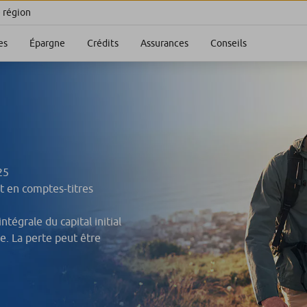
e région
es
Épargne
Crédits
Assurances
Conseils
25
et en comptes-titres
intégrale du capital initial
e. La perte peut être