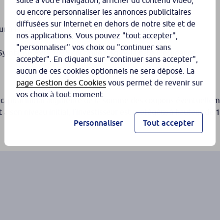
suite à votre navigation, afficher du contenu vidéo,
ou encore personnaliser les annonces publicitaires
diffusées sur Internet en dehors de notre site et de
eur à la date d’échéance, le 3 mai 2033.
nos applications. Vous pouvez "tout accepter",
"personnaliser" vos choix ou "continuer sans
e Symbiose Avril 2025 continue jusqu’à la date d’échéance.
accepter". En cliquant sur "continuer sans accepter",
aucun de ces cookies optionnels ne sera déposé. La
page Gestion des Cookies
vous permet de revenir sur
vos choix à tout moment.
capital initial augmenté de la somme des coupons éventuelleme
à son niveau initial, l’investisseur est protégé
à hauteur de 10
(2)
Personnaliser
Tout accepter