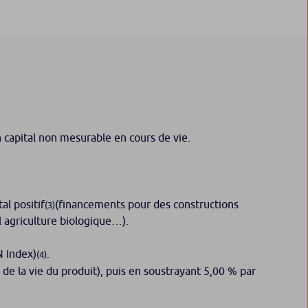
n capital non mesurable en cours de vie.
al positif
(financements pour des constructions
(3)
l agriculture biologique…).
N Index)
.
(4)
ng de la vie du produit), puis en soustrayant 5,00 % par