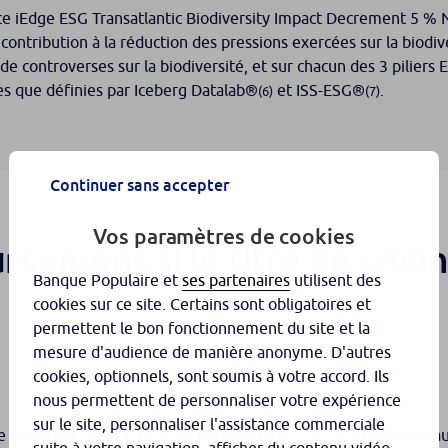
dice iEdge ESG Transatlantic Biodiversity Impact Decrement 5 
ontribution à la réduction des pressions exercées sur la biodiv
de controverses sur la biodiversité, et sur chacun des 3 pilier
les que définies par Iceberg Datalab®
et ISS-ESG®
.
(6)
(7)
Continuer sans accepter
Vos paramètres de cookies
si le titre de créa
ursement
Banque Populaire et
ses partenaires
utilisent des
cookies sur ce site. Certains sont obligatoires et
permettent le bon fonctionnement du site et la
mesure d'audience de manière anonyme. D'autres
cookies, optionnels, sont soumis à votre accord. Ils
nous permettent de personnaliser votre expérience
sur le site, personnaliser l'assistance commerciale
 le niveau de l’indice est supérieur ou égal à 105 % de son niv