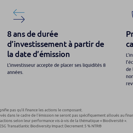
8 ans de durée
P
d’investissement à partir de
ca
la date d’émission
L’i
l’é
L’investisseur accepte de placer ses liquidités 8
de 
années.
non
rev
gnifie pas qu’il finance les actions le composant.
evés dans le cadre de l’émission ne seront pas spécifiquement alloués au finan
s actions selon leur performance vis-à-vis de la thématique « Biodiversité ».
e ESG Transatlantic Biodiversity Impact Decrement 5 % NTR®