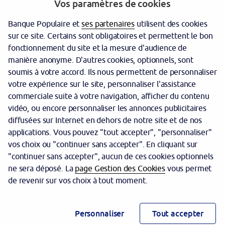
Vos paramètres de cookies
Banque Populaire et
ses partenaires
utilisent des cookies
sur ce site. Certains sont obligatoires et permettent le bon
fonctionnement du site et la mesure d'audience de
manière anonyme. D'autres cookies, optionnels, sont
Garantie des dépôts
soumis à votre accord. Ils nous permettent de personnaliser
votre expérience sur le site, personnaliser l'assistance
Protection des données personnelles
commerciale suite à votre navigation, afficher du contenu
Politique cookies
vidéo, ou encore personnaliser les annonces publicitaires
diffusées sur Internet en dehors de notre site et de nos
Sécurité
applications. Vous pouvez "tout accepter", "personnaliser"
vos choix ou "continuer sans accepter". En cliquant sur
Tarifs
"continuer sans accepter", aucun de ces cookies optionnels
Mentions légales
ne sera déposé. La
page Gestion des Cookies
vous permet
de revenir sur vos choix à tout moment.
Réglementation
Accessibilité (partiellement conforme)
Personnaliser
Tout accepter