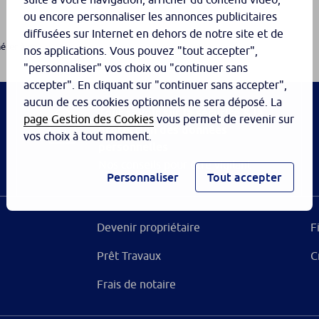
ou encore personnaliser les annonces publicitaires
diffusées sur Internet en dehors de notre site et de
er à un...
nos applications. Vous pouvez "tout accepter",
"personnaliser" vos choix ou "continuer sans
accepter". En cliquant sur "continuer sans accepter",
aucun de ces cookies optionnels ne sera déposé. La
Tout savoir sur la sécurité & la
page Gestion des Cookies
vous permet de revenir sur
protection des données
vos choix à tout moment.
personnelles
Nos conseils pour être vigilant
Personnaliser
Tout accepter
Devenir propriétaire
F
Prêt Travaux
C
Frais de notaire