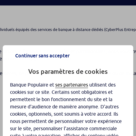
dividuels équipés des services de banque à distance dédiés (CyberPlus Entrepre
e situation familiale, personnelle et patrimoniale*, nous vous i
Continuer sans accepter
e protection adapté à vos besoins.
Vos paramètres de cookies
 décès, de perte totale et irréversible d’autonomie ou de mala
Banque Populaire et
ses partenaires
utilisent des
cookies sur ce site. Certains sont obligatoires et
permettent le bon fonctionnement du site et la
mesure d'audience de manière anonyme. D'autres
cookies, optionnels, sont soumis à votre accord. Ils
nous permettent de personnaliser votre expérience
sur le site, personnaliser l'assistance commerciale
suite à votre navigation, afficher du contenu vidéo,