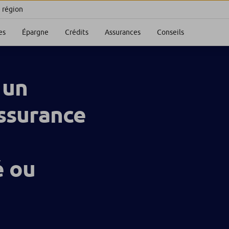
e région
es
Épargne
Crédits
Assurances
Conseils
 un
ssurance
é ou