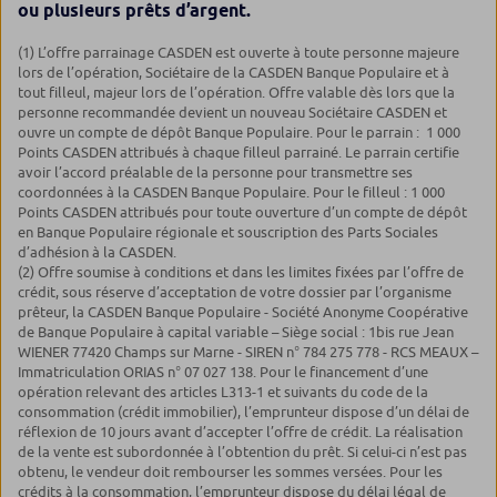
ou plusieurs prêts d’argent.
(1)
L’offre parrainage CASDEN est ouverte à toute personne majeure
lors de l’opération, Sociétaire de la CASDEN Banque Populaire et à
tout filleul, majeur lors de l’opération. Offre valable dès lors que la
personne recommandée devient un nouveau Sociétaire CASDEN et
ouvre un compte de dépôt Banque Populaire. Pour le parrain : 1 000
Points CASDEN attribués à chaque filleul parrainé. Le parrain certifie
avoir l’accord préalable de la personne pour transmettre ses
coordonnées à la CASDEN
Banque Populaire
. Pour le filleul :
1 000
Points CASDEN attribués pour toute ouverture d’un compte de dépôt
en Banque Populaire régionale et souscription des Parts Sociales
d’adhésion à la CASDEN.
(2) Offre soumise à conditions et dans les limites fixées par l’offre de
crédit, sous réserve d’acceptation de votre dossier par l’organisme
prêteur, la CASDEN Banque Populaire - Société Anonyme Coopérative
de Banque Populaire à capital variable – Siège social : 1bis rue Jean
WIENER 77420 Champs sur Marne - SIREN n° 784 275 778 - RCS MEAUX –
Immatriculation ORIAS n° 07 027 138. Pour le financement d’une
opération relevant des articles L313-1 et suivants du code de la
consommation (crédit immobilier), l’emprunteur dispose d’un délai de
réflexion de 10 jours avant d’accepter l’offre de crédit. La réalisation
de la vente est subordonnée à l’obtention du prêt. Si celui-ci n’est pas
obtenu, le vendeur doit rembourser les sommes versées. Pour les
crédits à la consommation, l’emprunteur dispose du délai légal de