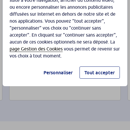
suite à votre navigation, afficher du contenu vidéo,
remboursement anticipé, possible de la
ou encore personnaliser les annonces publicitaires
fin de la 3
année à la fin de la 7
année,
e
e
diffusées sur Internet en dehors de notre site et de
ou à l’échéance, si le niveau de l’indice
nos applications. Vous pouvez "tout accepter",
est supérieur ou égal à son niveau
"personnaliser" vos choix ou "continuer sans
initial, l’investisseur bénéficie de son
accepter". En cliquant sur "continuer sans accepter",
capital initial augmenté d’un gain de
aucun de ces cookies optionnels ne sera déposé. La
8,25 % par année écoulée
.
(3)
page Gestion des Cookies
vous permet de revenir sur
vos choix à tout moment.
Personnaliser
Tout accepter