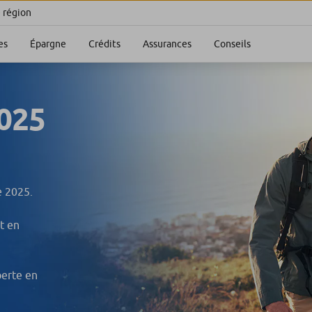
e région
es
Épargne
Crédits
Assurances
Conseils
025
e 2025.
et en
perte en