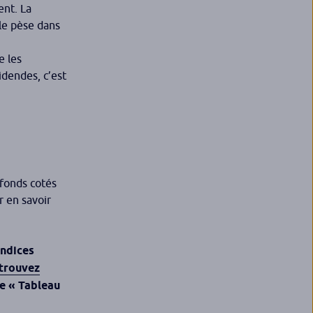
ent. La
lle pèse dans
e les
idendes, c’est
fonds cotés
r en savoir
indices
trouvez
ge « Tableau