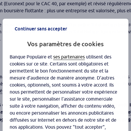
 (Euronext pour le CAC 40, par exemple) et révisé régulièrem
boursière flottante : plus une entreprise est valorisée, plus e
e les variations de cours, tandis qu’un indice Total Return intègr
Continuer sans accepter
 en Price Return contre +9,0 % en Total Return. Ignorer les div
.
Vos paramètres de cookies
Banque Populaire et
ses partenaires
utilisent des
cookies sur ce site. Certains sont obligatoires et
permettent le bon fonctionnement du site et la
mais on peut le faire
via
des ETF (Exch ange-Traded Funds), des 
mesure d'audience de manière anonyme. D'autres
s à des dizaines de titres, une diversification instantanée. Pou
cookies, optionnels, sont soumis à votre accord. Ils
ié
.
nous permettent de personnaliser votre expérience
sur le site, personnaliser l'assistance commerciale
dans un indice ? Quel a été le parcours récent des grands 
suite à votre navigation, afficher du contenu vidéo,
ds qui permettent de s’y exposer ? Pour aller plus loin,
re
ou encore personnaliser les annonces publicitaires
gazine de la Bourse
, sur votre espace Bourse en ligne, pa
diffusées sur Internet en dehors de notre site et de
nos applications. Vous pouvez "tout accepter",