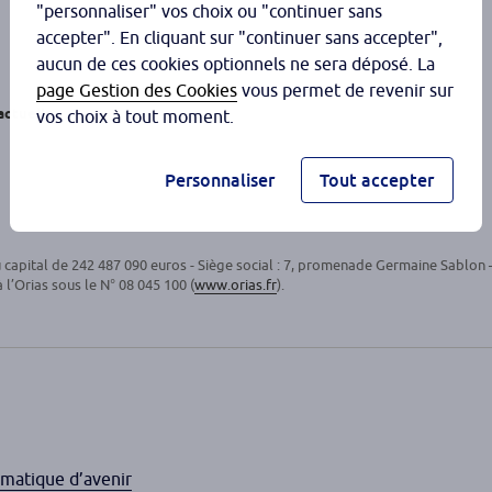
"personnaliser" vos choix ou "continuer sans
accepter". En cliquant sur "continuer sans accepter",
aucun de ces cookies optionnels ne sera déposé. La
page Gestion des Cookies
vous permet de revenir sur
actuelle.
vos choix à tout moment.
Personnaliser
Tout accepter
u capital de 242 487 090 euros - Siège social : 7, promenade Germaine Sablon –
l’Orias sous le N° 08 045 100 (
www.orias.fr
).
hématique d’avenir