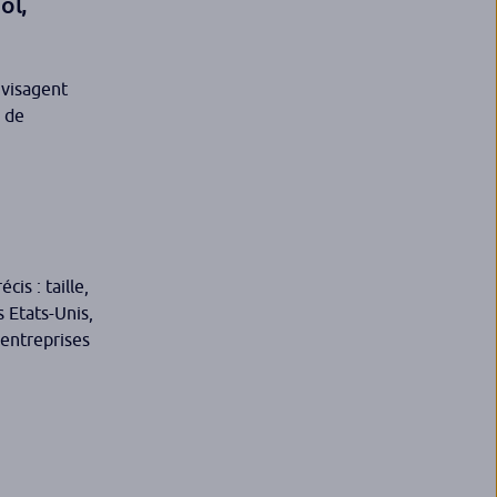
ol,
visagent
e de
is : taille,
 Etats-Unis,
 entreprises