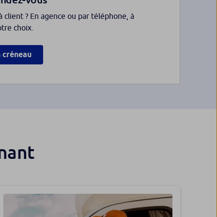
à client ? En agence ou par téléphone, à
otre choix.
n créneau
enant