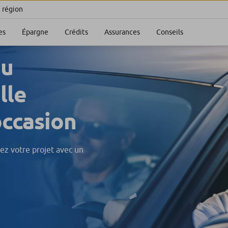
e région
es
Épargne
Crédits
Assurances
Conseils
ou
lle
occasion
ez votre projet avec un