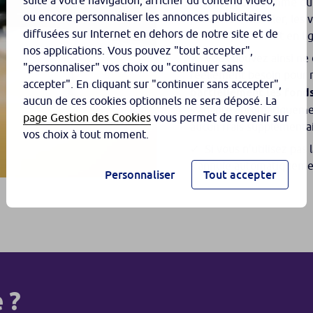
suite à votre navigation, afficher du contenu vidéo,
Une fois la somme du 
ou encore personnaliser les annonces publicitaires
par votre conseiller, les
diffusées sur Internet en dehors de notre site et de
votre espace client en li
nos applications. Vous pouvez "tout accepter",
Vous pouvez ainsi ne
"personnaliser" vos choix ou "continuer sans
réellement besoin pour r
accepter". En cliquant sur "continuer sans accepter",
partiellement les fond
aucun de ces cookies optionnels ne sera déposé. La
s’adapte automatiqueme
page Gestion des Cookies
vous permet de revenir sur
aucun frais supplémentai
vos choix à tout moment.
Si vous n’utilisez pas
s’annule automatiquem
Personnaliser
Tout accepter
 ?