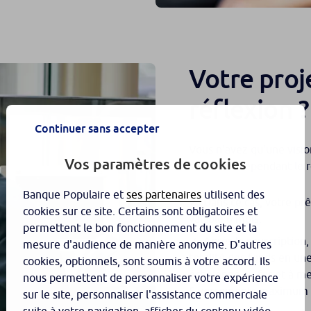
Votre proj
réflexion ?
Continuer sans accepter
Vous n’avez qu’une visi
Vos paramètres de cookies
souhaitez cependant le ré
Banque Populaire et
ses partenaires
utilisent des
Dans ce cas, votre prê
cookies sur ce site. Certains sont obligatoires et
valable 6 mois.
permettent le bon fonctionnement du site et la
Après la souscription
mesure d'audience de manière anonyme. D'autres
totalité des fonds en une
cookies, optionnels, sont soumis à votre accord. Ils
échelonné au fur et à me
nous permettent de personnaliser votre expérience
5 versements maximum s
sur le site, personnaliser l'assistance commerciale