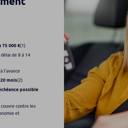
rement
à 75 000 €
(1)
délai de 8 à 14
à l’avance
120 mois
(2)
échéance possible
 couvre contre les
tonomie et