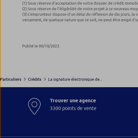
(1)
Sous réserve d’acceptation de votre dossier de crédit immobi
(2) Sous réserve de l’éligibilité de votre projet à ce nouveau mo
(3) L’emprunteur dispose d’un délai de réflexion de dix jours, la
versement, de quelque nature que ce soit, ne peut être exigé d’un
Publié le 09/10/2023
La signature électronique de...
Particuliers
Crédits
Trouver une agence
3300 points de vente