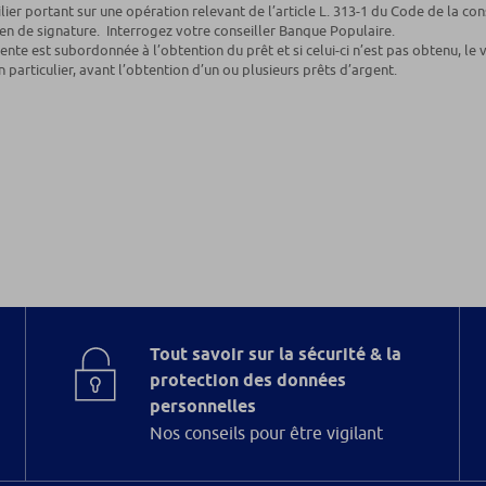
lier portant sur une opération relevant de l’article L. 313-1 du Code de la c
yen de signature. Interrogez votre conseiller Banque Populaire.
 vente est subordonnée à l’obtention du prêt et si celui-ci n’est pas obtenu, 
 particulier, avant l’obtention d’un ou plusieurs prêts d’argent.
Tout savoir sur la sécurité & la
protection des données
personnelles
Nos conseils pour être vigilant