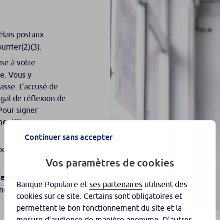
lais postaux.
urrier(2)(3).
ise à votre
e. Vous y
asse. L’accusé de
égal de réflexion de
 Pour signer
entifier avec un
Continuer sans accepter
sponible, vous
Vos paramètres de cookies
e Client
. Vous
Banque Populaire et
ses partenaires
utilisent des
and vous le
cookies sur ce site. Certains sont obligatoires et
permettent le bon fonctionnement du site et la
mesure d'audience de manière anonyme. D'autres