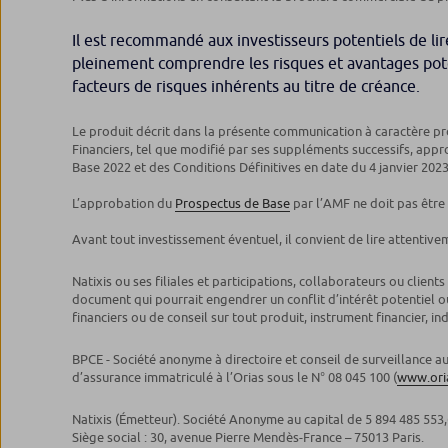
Il est recommandé aux investisseurs potentiels de lir
pleinement comprendre les risques et avantages potent
facteurs de risques inhérents au titre de créance.
Le produit décrit dans la présente communication à caractère p
Financiers, tel que modifié par ses suppléments successifs, appro
Base 2022 et des Conditions Définitives en date du 4 janvier 2023
L’approbation du
Prospectus de Base
par l’AMF ne doit pas être
Avant tout investissement éventuel, il convient de lire attentive
Natixis ou ses filiales et participations, collaborateurs ou clien
document qui pourrait engendrer un conflit d’intérêt potentiel ou
financiers ou de conseil sur tout produit, instrument financier
BPCE - Société anonyme à directoire et conseil de surveillance a
d’assurance immatriculé à l’Orias sous le N° 08 045 100 (
www.oria
Natixis (Émetteur). Société Anonyme au capital de 5 894 485 553,
Siège social : 30, avenue Pierre Mendès-France – 75013 Paris.