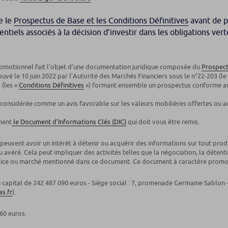
e le
Prospectus de Base et les Conditions Définitives
avant de p
iels associés à la décision d’investir dans les obligations ver
romotionnel fait l’objet d’une documentation juridique composée du
Prospect
uvé le 10 juin 2022 par l’Autorité des Marchés Financiers sous le n°22-203 (le
 (les «
Conditions Définitives
») formant ensemble un prospectus conforme au
 considérée comme un avis favorable sur les valeurs mobilières offertes ou 
ment
le Document d’Informations Clés (DIC)
qui doit vous être remis.
ts peuvent avoir un intérêt à détenir ou acquérir des informations sur tout pro
 avéré. Cela peut impliquer des activités telles que la négociation, la détenti
, indice ou marché mentionné dans ce document. Ce document à caractère promo
u capital de 242 487 090 euros - Siège social : 7, promenade Germaine Sablon 
s.fr
).
60 euros.