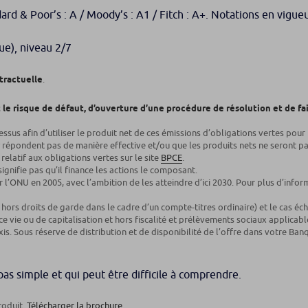
ard & Poor’s : A / Moody’s : A1 / Fitch : A+. Notations en vigue
ue), niveau 2/7
tractuelle
.
 le risque de défaut, d’ouverture d’une procédure de résolution et de fail
cessus afin d’utiliser le produit net de ces émissions d’obligations vertes pour
n’y répondent pas de manière effective et/ou que les produits nets ne seront 
elatif aux obligations vertes sur le site
BPCE
.
signifie pas qu’il finance les actions le composant.
l’ONU en 2005, avec l’ambition de les atteindre d’ici 2030. Pour plus d’info
hors droits de garde dans le cadre d’un compte-titres ordinaire) et le cas éc
 vie ou de capitalisation et hors fiscalité et prélèvements sociaux applicab
xis. Sous réserve de distribution et de disponibilité de l’offre dans votre Ban
pas simple et qui peut être difficile à comprendre.
roduit.
Télécharger la brochure