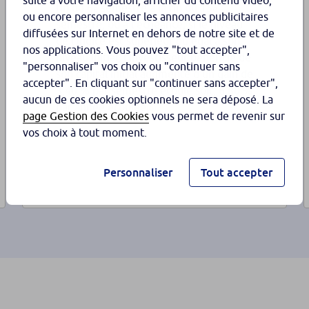
suite à votre navigation, afficher du contenu vidéo,
fin du 6
semestre à la fin du 15
e
e
ou encore personnaliser les annonces publicitaires
semestre, ou à l’échéance, si le niveau
diffusées sur Internet en dehors de notre site et de
de l’indice est supérieur ou égal à son
nos applications. Vous pouvez "tout accepter",
niveau initial, l’investisseur bénéficie de
"personnaliser" vos choix ou "continuer sans
son capital initial augmenté d’un gain de
accepter". En cliquant sur "continuer sans accepter",
3,40 % par semestre écoulé soit, 6,80 %
aucun de ces cookies optionnels ne sera déposé. La
par année écoulée
.
(6)
page Gestion des Cookies
vous permet de revenir sur
vos choix à tout moment.
Personnaliser
Tout accepter