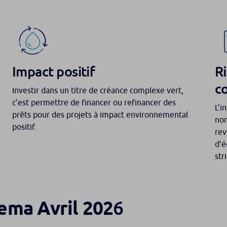
Impact positif
Ri
co
Investir dans un titre de créance complexe vert,
c’est permettre de financer ou refinancer des
L’i
prêts pour des projets à impact environnemental
non
positif.
rev
d’é
str
6
ema Avril 202