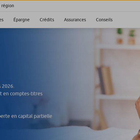
e région
es
Épargne
Crédits
Assurances
Conseils
s 2026.
et en comptes-titres
rte en capital partielle