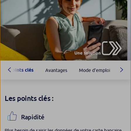
Points clés
Avantages
Mode d'emploi
Télé
Les points clés :
Rapidité
Plus besoin de saisir les données de votre carte bancaire