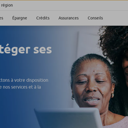
e région
es
Épargne
Crédits
Assurances
Conseils
téger ses
ons à votre disposition
e nos services et à la