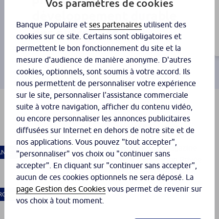
Vos paramètres de cookies
développement durable
Banque Populaire et
ses partenaires
utilisent des
des entreprises
cookies sur ce site. Certains sont obligatoires et
permettent le bon fonctionnement du site et la
mesure d'audience de manière anonyme. D'autres
cookies, optionnels, sont soumis à votre accord. Ils
nous permettent de personnaliser votre expérience
sur le site, personnaliser l'assistance commerciale
suite à votre navigation, afficher du contenu vidéo,
ou encore personnaliser les annonces publicitaires
Tous les dossiers
diffusées sur Internet en dehors de notre site et de
nos applications. Vous pouvez "tout accepter",
Synthèses, le magazine
ANTÉ
"personnaliser" vos choix ou "continuer sans
dédié à la Gestion Privée
accepter". En cliquant sur "continuer sans accepter",
de la Banque Populaire
aucun de ces cookies optionnels ne sera déposé. La
page Gestion des Cookies
vous permet de revenir sur
RGNER
vos choix à tout moment.