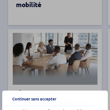
mobilité
L’engagement
Continuer sans accepter
actionnarial accélère les
pratiques de