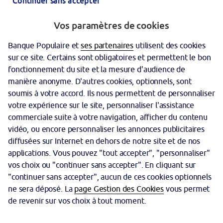
Continuer sans accepter
Vos paramètres de cookies
Banque Populaire et
ses partenaires
utilisent des cookies
sur ce site. Certains sont obligatoires et permettent le bon
fonctionnement du site et la mesure d'audience de
manière anonyme. D'autres cookies, optionnels, sont
Garantie des dépôts
soumis à votre accord. Ils nous permettent de personnaliser
votre expérience sur le site, personnaliser l'assistance
Protection des données personnelles
commerciale suite à votre navigation, afficher du contenu
Politique cookies
vidéo, ou encore personnaliser les annonces publicitaires
diffusées sur Internet en dehors de notre site et de nos
Sécurité
applications. Vous pouvez "tout accepter", "personnaliser"
vos choix ou "continuer sans accepter". En cliquant sur
Tarifs
"continuer sans accepter", aucun de ces cookies optionnels
Mentions légales
ne sera déposé. La
page Gestion des Cookies
vous permet
de revenir sur vos choix à tout moment.
Réglementation